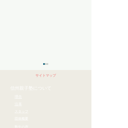
受け取る準備をしておく
自分軸
サイトマップ
チャンスが来てから取り組ん
【おやこじゅくサ
だのでは遅く チャンスをつか
定記事】
信州親子塾について
む準備をしておく 自分からつ
理念
かみに行くというよりは 「受
沿革
け取る」という表現がしっく
スタッフ
りくる 11月19日に 県民会議と
団体概要
いう場でお話をさせていただ
塾生の声
くことになったのだが 以前の