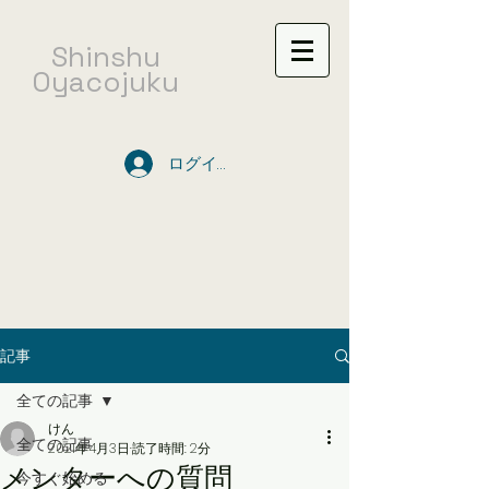
​Shinshu
Oyacojuku
ログイン
記事
全ての記事
けん
全ての記事
2021年4月3日
読了時間: 2分
メンターへの質問
今すぐ始める