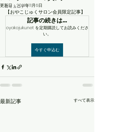
更新日：
2021年11月6日
コミュニティ
【おやこじゅくサロン会員限定記事】
記事の続きは…
oyakojuku.net を定期購読してお読みくださ
い。
今すぐ申込む
すべて表示
最新記事