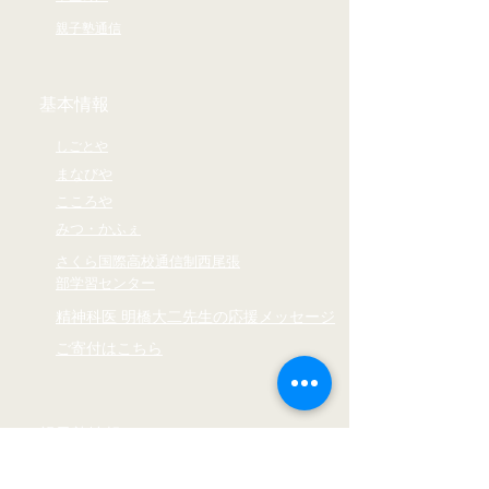
僕（10年前）だったら 「そん
親子塾通信
なの無理」...
基本情報
しごとや
まなびや
​こころや
​みつ・かふぇ
さくら国際高校通信制西尾張
部学習センター
精神科医 明橋大二先生の応援メッセージ
ご寄付はこちら
親子塾情報
メディア掲載情報