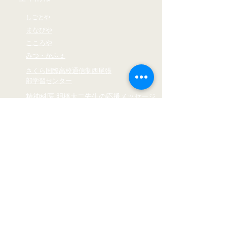
しごとや
まなびや
​こころや
​みつ・かふぇ
さくら国際高校通信制西尾張
部学習センター
精神科医 明橋大二先生の応援メッセージ
ご寄付はこちら
親子塾情報
メディア掲載情報
Facebook公式ページ
Youtube公式チャンネル
Instagram公式チャンネル
Ameblo公式ページ