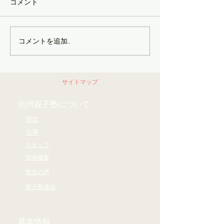
だのでは遅く チャンスをつか
定記事】
コメント
む準備をしておく 自分からつ
かみに行くというよりは 「受
け取る」という表現がしっく
コメントを追加…
りくる 11月19日に 県民会議と
いう場でお話をさせていただ
くことになったのだが 以前の
サイトマップ
僕（10年前）だったら 「そん
なの無理」...
信州親子塾について
理念
沿革
スタッフ
団体概要
塾生の声
親子塾通信
基本情報