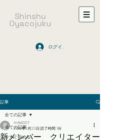
​Shinshu
Oyacojuku
ログイン
記事
全ての記事
mits1007
全ての記事
2019年9月20日
読了時間: 1分
新メンバー クリエイター
今すぐ始める