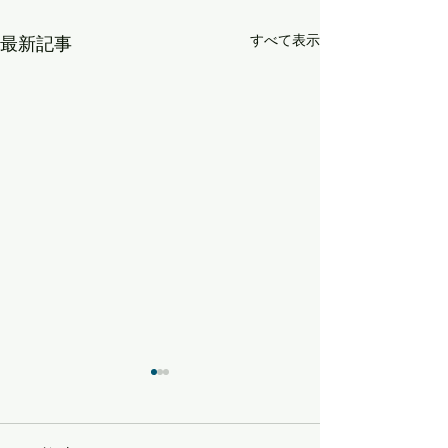
すべて表示
最新記事
受け取る準備をしておく
自分軸
チャンスが来てから取り組ん
【おやこじゅくサ