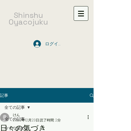
​Shinshu
Oyacojuku
ログイン
記事
全ての記事
けん
全ての記事
2020年12月23日
読了時間: 2分
日々の気づき
今すぐ始める