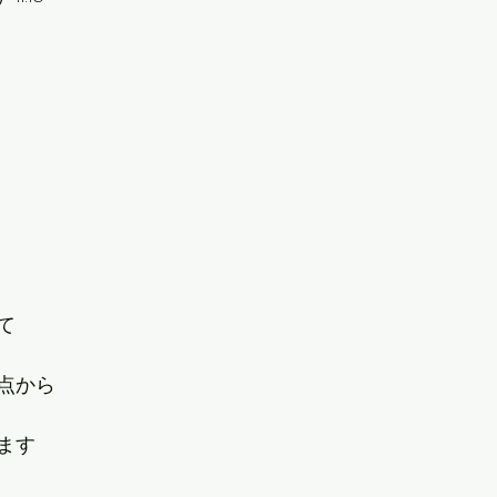
て
点から
ます