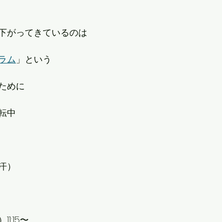
下がってきているのは
ラム
」という
ために
転中
汗）
1:15〜