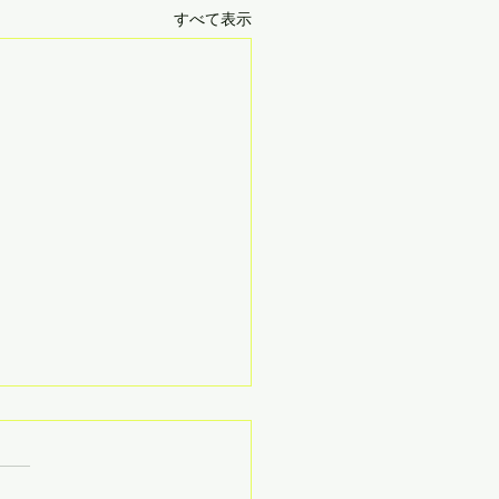
すべて表示
軸
やこじゅくサロン会員限定記