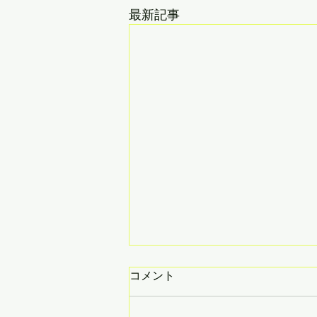
最新記事
才能の源泉
コメント
閉塞感のある息苦しい生活 本人
がそう感じたとき その中で、生