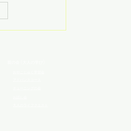
親の会 (大人の学び)
おやこじゅく学習会
アドバンスコース
チューニングの会
お話し会
大人のライフクエスト