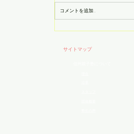
きる希望を見出すには 「現実と
コメントを追加…
は別の世界」が必要になるかもし
れない それをキャンバスに見出
す人 アニメや漫画の世界に見出
す人 本やダンス ゲームやスマホ
音楽 スポーツ と言う人もいる 芸
サイトマップ
術的な才能を持つ人の多くが...
信州親子塾について
理念
沿革
スタッフ
団体概要
塾生の声