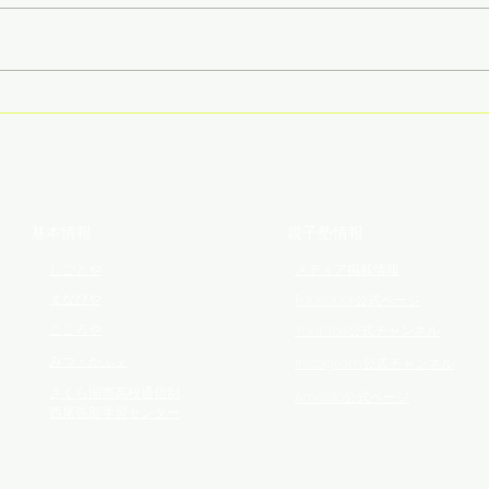
をしておく 自分からつかみに行
くというよりは 「受け取る」と
いう表現がしっくりくる 11月19日
に 県民会議という場でお話をさ
せていただくことになったのだが
以前の僕（10年前）だったら
「そんなの無理」...
基本情報
親子塾情報
しごとや
メディア掲載情報
まなびや
Facebook公式ページ
​こころや
Youtube公式チャンネル
​みつ・かふぇ
Instagram公式チャンネル
さくら国際高校通信制
Ameblo公式ページ
西尾張部学習センター