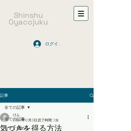
​Shinshu
Oyacojuku
ログイン
記事
全ての記事
けん
全ての記事
2020年12月3日
読了時間: 2分
気づきを得る方法
今すぐ始める