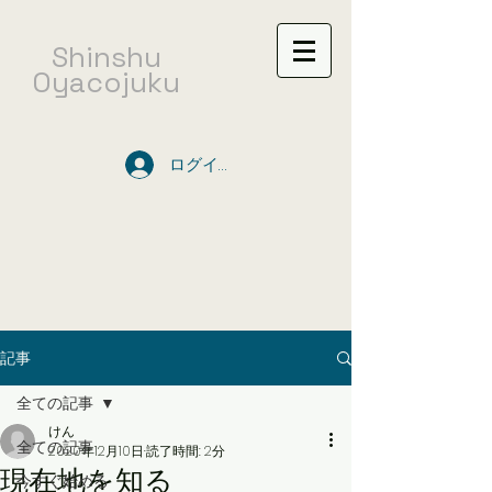
​Shinshu
Oyacojuku
ログイン
記事
全ての記事
けん
全ての記事
2020年12月10日
読了時間: 2分
現在地を知る
今すぐ始める