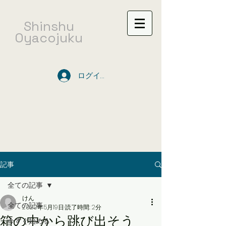
​Shinshu
Oyacojuku
ログイン
記事
全ての記事
けん
全ての記事
2020年5月19日
読了時間: 2分
箱の中から跳び出そう
今すぐ始める