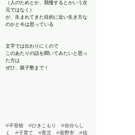
（人のためとか、我慢するとかいう次
元ではなく）
が、生まれてきた目的に近い生き方な
のかと今は思っている
文字では伝わりにくので
このあたりの話を聞いてみたいと思っ
た方は
ぜひ、親子塾まで！
#
不登校　
#
ひきこもり　
#
自分らし
く　
#
子育て　
#
育児　
#
長野市　
#
信