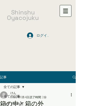
​Shinshu
Oyacojuku
ログイン
記事
全ての記事
けん
全ての記事
2020年11月4日
読了時間: 2分
箱の中と箱の外
今すぐ始める