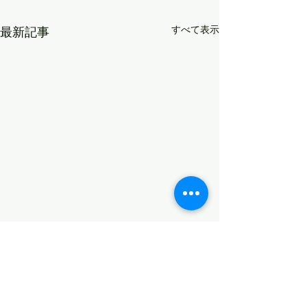
すべて表示
最新記事
受け取る準備をしておく
自分軸
チャンスが来てから取り組ん
【おやこじゅくサ