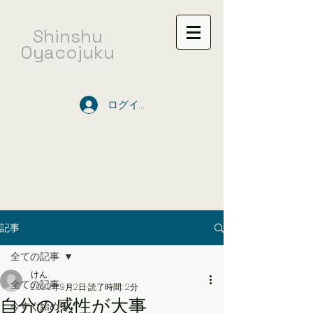
​Shinshu
Oyacojuku
ログイン
記事
全ての記事
けん
全ての記事
2020年9月2日
読了時間: 2分
自分の感性が大事
今すぐ始める