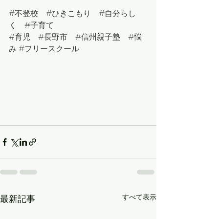
#
不登校　
#
ひきこもり　
#
自分らし
く　
#
子育て
#
育児　
#
長野市　
#
信州親子塾　
#悩
み
#フリースクール
すべて表示
最新記事