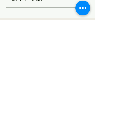
りくる 11月19日に 県民会議と
いう場でお話をさせていただ
くことになったのだが 以前の
サイトマップ
僕（10年前）だったら 「そん
なの無理」...
信州親子塾について
理念
沿革
スタッフ
団体概要
塾生の声
親子塾通信
基本情報
しごとや
まなびや
​こころや