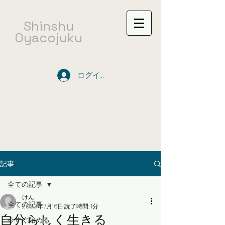
​Shinshu
Oyacojuku
ログイン
記事
全ての記事
けん
全ての記事
2020年7月16日
読了時間: 1分
自分らしく生きる
今すぐ始める