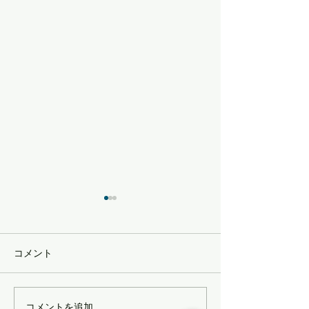
受け取る準備をしておく
自分軸
チャンスが来てから取り組ん
【おやこじゅくサ
だのでは遅く チャンスをつか
定記事】
コメント
む準備をしておく 自分からつ
かみに行くというよりは 「受
け取る」という表現がしっく
コメントを追加…