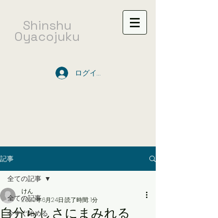
​Shinshu
Oyacojuku
ログイン
記事
全ての記事
けん
全ての記事
2020年6月24日
読了時間: 1分
自分らしさにまみれる
今すぐ始める