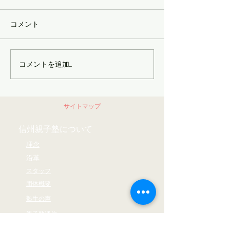
チャンスが来てから取り組ん
【おやこじゅくサ
だのでは遅く チャンスをつか
定記事】
コメント
む準備をしておく 自分からつ
かみに行くというよりは 「受
け取る」という表現がしっく
コメントを追加…
りくる 11月19日に 県民会議と
いう場でお話をさせていただ
くことになったのだが 以前の
サイトマップ
僕（10年前）だったら 「そん
なの無理」...
信州親子塾について
理念
沿革
スタッフ
団体概要
塾生の声
親子塾通信