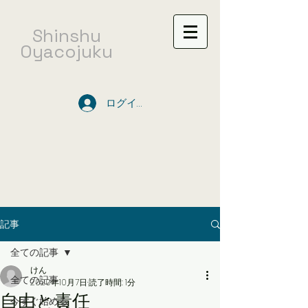
​Shinshu
Oyacojuku
ログイン
記事
全ての記事
けん
全ての記事
2020年10月7日
読了時間: 1分
自由と責任
今すぐ始める