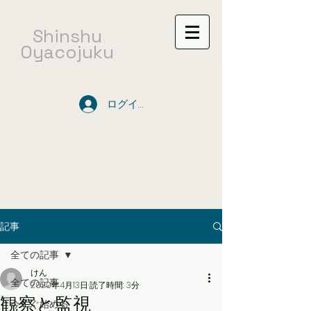
​Shinshu
Oyacojuku
ログイン
記事
全ての記事
けん
全ての記事
2020年4月13日
読了時間: 3分
観察と監視
今すぐ始める