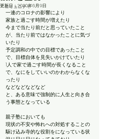
更新日：
2020年6月9日
コミュニティ
一連のコロナの影響により
家族と過ごす時間が増えたり
今まで当たり前だと思っていたこと
が、当たり前ではなかったことに気づ
いたり
予定調和の中での目標であったこと
で、目標自体を見失いかけていたり
1人で家で過ごす時間が長くなること
で、なにをしていいのかわからなくな
ったり
などなどなどなど
と、ある意味で強制的に人生と向き合
う事態となっている
親子塾においても
現状の不安や怖れへの対処することの
駆け込み寺的な役割をになっている状