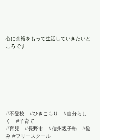
心に余裕をもって生活していきたいと
ころです
#
不登校　
#
ひきこもり　
#
自分らし
く　
#
子育て
#
育児　
#
長野市　
#
信州親子塾　
#悩
み
#フリースクール