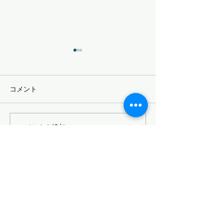
受け取る準備をしておく
自分軸
チャンスが来てから取り組ん
【おやこじゅくサ
だのでは遅く チャンスをつか
定記事】
コメント
む準備をしておく 自分からつ
かみに行くというよりは 「受
け取る」という表現がしっく
コメントを追加…
りくる 11月19日に 県民会議と
いう場でお話をさせていただ
くことになったのだが 以前の
サイトマップ
僕（10年前）だったら 「そん
なの無理」...
信州親子塾について
理念
沿革