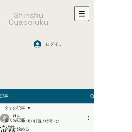
​Shinshu
Oyacojuku
ログイン
記事
全ての記事
けん
全ての記事
2020年5月13日
読了時間: 2分
常識
今すぐ始める