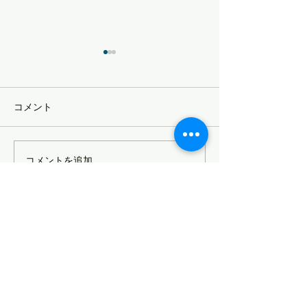
受け取る準備をしておく
自分軸
チャンスが来てから取り組ん
【おやこじゅくサ
だのでは遅く チャンスをつか
定記事】
コメント
む準備をしておく 自分からつ
かみに行くというよりは 「受
け取る」という表現がしっく
コメントを追加…
りくる 11月19日に 県民会議と
いう場でお話をさせていただ
くことになったのだが 以前の
サイトマップ
僕（10年前）だったら 「そん
なの無理」...
信州親子塾について
理念
沿革
スタッフ