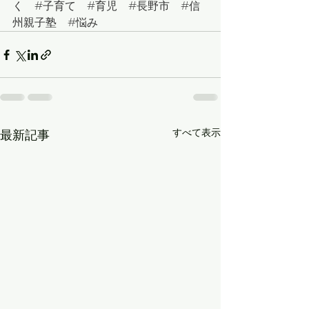
く　
#
子育て　
#
育児　
#
長野市　
#
信
州親子塾　
#悩み
すべて表示
最新記事