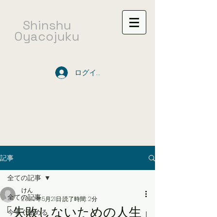
​Shinshu
Oyacojuku
ログイン
記事
全ての記事
けん
全ての記事
2020年5月21日
読了時間: 2分
「失敗しないための人生」
今すぐ始める