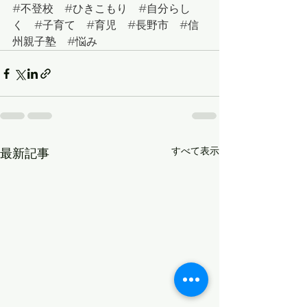
#
不登校　
#
ひきこもり　
#
自分らし
く　
#
子育て　
#
育児　
#
長野市　
#
信
州親子塾　
#悩み
すべて表示
最新記事