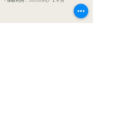
・体験利用：38,000円／１ヶ月
サイトマップ
信州親子塾について
理念
沿革
スタッフ
団体概要
塾生の声
親子塾通信
基本情報
しごとや
まなびや