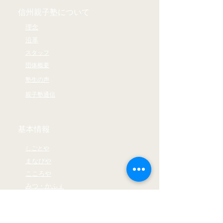
信州親子塾について
理念
沿革
スタッフ
団体概要
塾生の声
親子塾通信
基本情報
しごとや
まなびや
​こころや
​みつ・かふぇ
さくら国際高校通信制西尾張
部学習センター