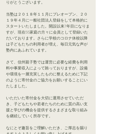
りがとうございます。
当塾は２０１８年１１月にプレオープン、２０
１９年４月に一般社団法人登録をして本格的に
スタートいたしました。開設以来7年目になりま
すが、現在55家庭の方々に会員として登録いた
だいております。さらに学校のコロナ休校以降
は子どもたちの利用者が増え、毎日元気な声が
塾内にあふれています。
さて、信州親子塾では運営に必要な経費を利用
料や事業収入によって賄っておりますが、設備
や環境を一層充実したものに整えるために下記
のように寄付金のご協力をお願いすることにい
たしました。
いただいた寄付金を大切に運用させていただ
き、子どもたちや若者たちのために質の高い支
援と学びの機会を提供するさまざまな取り組み
を継続していく所存です。
なにとぞ趣旨をご理解いただき、ご厚志を賜り
ますようよろしくお願い申し上げます。