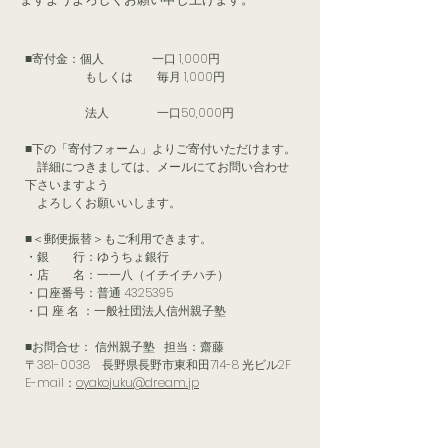
■寄付金：個人
一口 1
,000円
もしくは
毎月 1,000円
法人 一口50,000円
■下の「寄付フォーム」よりご寄付いただけます。
詳細につきましては、メールにてお問い合わせ
下さいますよう
よろしくお願いいします。
■＜郵便振替＞もご利用できます。
・銀 行：ゆうちょ銀行
・店 名：一一八（イチイチハチ）
・口座番号：普通
4325395
・口 座 名 ：一般社団法人信州親子塾
■お問合せ： 信州親子塾 担当：齋藤
〒381-0038 長野県長野市東和田714-8 光ビル2F
E-mail：
oyakojuku@dream.jp