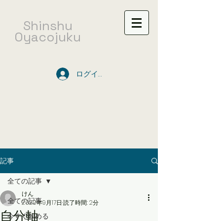
​Shinshu
Oyacojuku
ログイン
記事
全ての記事
けん
全ての記事
2020年9月17日
読了時間: 2分
自分軸
今すぐ始める