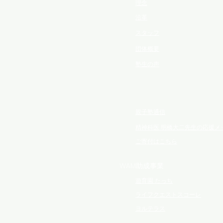
理念
沿革
スタッフ
団体概要
塾生の声
親子塾通信
精神科医 明橋大二先生の応援メ
ご寄付はこちら
WAM助成事業
遊育園 たっち
ライフクエストスコーレ
ヨルテラス