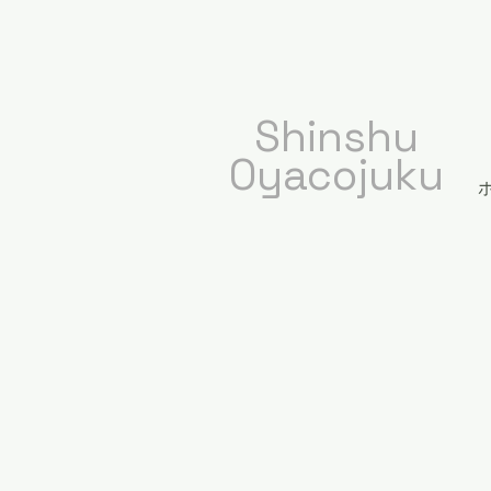
​Shinshu
Oyacojuku