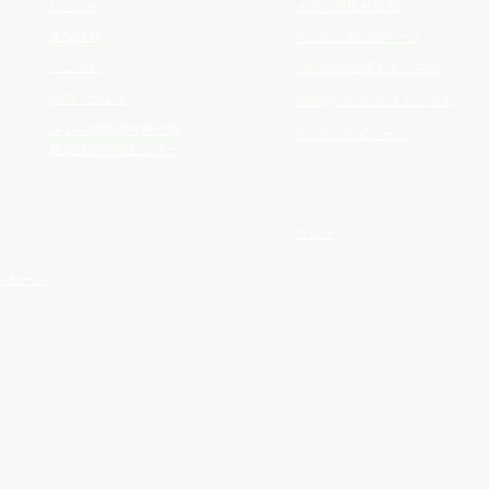
しごとや
メディア掲載情報
まなびや
Facebook公式ページ
​こころや
Youtube公式チャンネル
​みつ・かふぇ
Instagram公式チャンネル
さくら国際高校通信制
Ameblo公式ページ
西尾張部学習センター
​ブログ
ッセージ