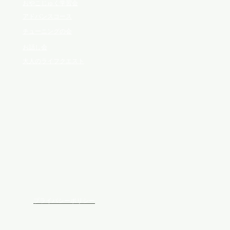
おやこじゅく学習会
アドバンスコース
チューニングの会
お話し会
大人のライフクエスト
プライバシーポリシー