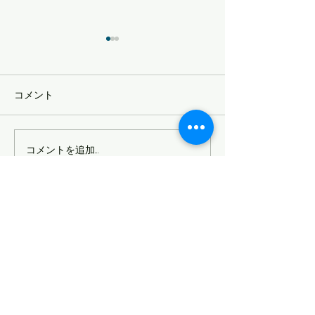
受け取る準備をしておく
自分軸
チャンスが来てから取り組ん
【おやこじゅくサ
だのでは遅く チャンスをつか
定記事】
コメント
む準備をしておく 自分からつ
かみに行くというよりは 「受
け取る」という表現がしっく
コメントを追加…
りくる 11月19日に 県民会議と
いう場でお話をさせていただ
くことになったのだが 以前の
サイトマップ
僕（10年前）だったら 「そん
なの無理」...
信州親子塾について
理念
沿革
スタッフ
団体概要