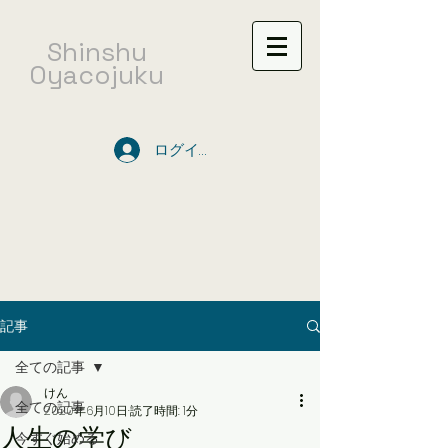
​Shinshu
Oyacojuku
ログイン
記事
全ての記事
けん
全ての記事
2020年6月10日
読了時間: 1分
人生の学び
今すぐ始める