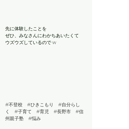
先に体験したことを
ぜひ、みなさんにわかちあいたくて
ウズウズしているので w
#
不登校　
#
ひきこもり　
#
自分らし
く　
#
子育て　
#
育児　
#
長野市　
#
信
州親子塾　
#悩み